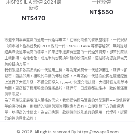
用SP2S ILIA 煙彈 2024最
一代煙彈
新款
NT$550
NT$470
歡迎來到雲奔蒸氣的通用一代煙桿專區！在霧化設備的發展歷程中，一代規格
（如市場上極為普及的 RELX 悅刻一代、SP2S、LANA 等相容煙彈）無疑是最
經典且流通率最高的標準。如果您手邊擁有豐富的一代煙彈資源，卻苦於原裝
主機損壞、電池老化，或是單純想更換嶄新的設備風格，這裡將為您提供最完
美的替換方案。
我們嚴選多款高品質的一代通用主機，專為完美契合一代煙彈而生，確保卡扣
緊密、隨插即用。相較於早期的傳統設備，本專區的一代替換設備在硬體配置
上進行了大幅升級：不僅全面導入 Type-C 快速充電技術，大幅降低充電等待
時間，更搭載了穩定輸出的溫控晶片，確保每一口煙霧都能維持一致的飽滿度
與擊喉感。
為了滿足玩家展現個人風格的需求，我們提供極為豐富的外型選擇——從低調奢
華的磨砂純色，到吸睛的漸層與潮流圖騰應有盡有。立即瀏覽下方的嚴選清
單，以極高的性價比，為自己挑選一款顏值與效能兼具的通用一代煙桿，延續
您的經典霧化旅程！
© 2026. All rights reserved By
https://twvape3.com