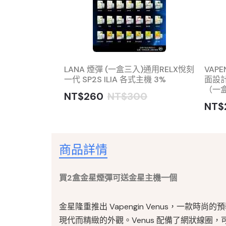
or 22000 換
LANA 煙彈 (一盒三入)通用RELX悅刻
VAP
送Creator 主
一代 SP2S ILIA 各式主機 3%
面設
（一
NT$260
NT$300
NT$
商品詳情
買2盒金星煙彈可送金星主機一個
金星隆重推出 Vapengin Venus，一款
現代而精緻的外觀。Venus 配備了網狀線圈