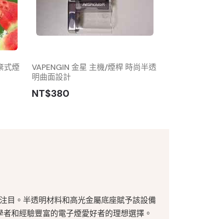
拋棄式煙
VAPENGIN 金星 主機/煙桿 時尚半透
ILIA BAR抛
明曲面設計
拋棄式煙彈 可
NT$380
NT$300
人注目。
半透明材料和高光金屬底座賦予該設備
為初學者和經驗豐富的電子煙愛好者的理想選擇。