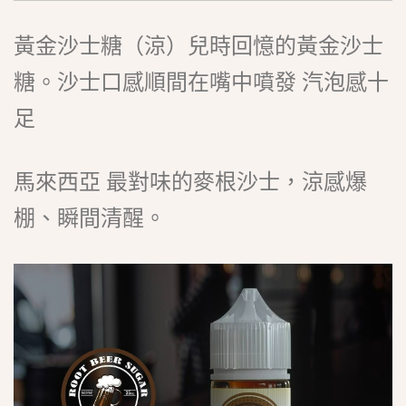
黃金沙士糖（涼）兒時回憶的黃金沙士
糖。沙士口感順間在嘴中噴發 汽泡感十
足
馬來西亞 最對味的麥根沙士，涼感爆
棚、瞬間清醒。