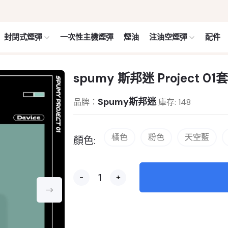
封閉式煙彈
一次性主機煙彈
煙油
注油空煙彈
配件
spumy 斯邦迷 Project 0
Spumy斯邦迷
品牌：
庫存: 148
橘色
粉色
天空藍
顏色:
-
+