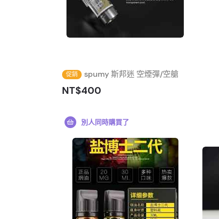
spumy 斯邦迷 空煙彈/空艙
促銷
NT$400
別人同時購買了