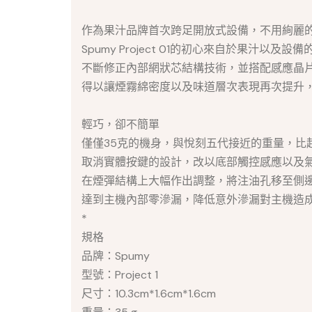
作為果汁品牌首次跨足開放式設備，不用絢麗
Spumy Project 01的初心來自於果汁
不斷修正內部網狀芯結構技術，並搭配感應晶
得以讓煙霧綿密度以及味道層次表現再次提升，以符
輕巧，卻不簡單
僅僅35克的機身，與悅刻五代接近的重量，比
取消實體按鍵的設計，改以底部觸控感應以及
在煙彈結構上大幅作出調整，將注油孔移至側
達到主機內部零滲漏，降低意外滲漏對主機造
*
規格
品牌：Spumy
型號：Project 1
尺寸：10.3cm*1.6cm*1.6cm