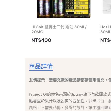
12000 超長續航一
Hi Salt 鹽博士二代 煙油 30ML/
Hot
20MG
30ML
NT$400
NT$
商品詳情
友情提示：需要充電的產品請都請使用慢充，
Project 01的命名來源於Spumy旗下
點著重於果汁以及設備的匹配性。非黑即白－翻玩「黑」與
風格，不需要花俏、多餘的設計，讓主機回歸