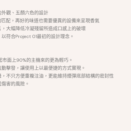
的外觀、五顏六色的設計
以及設備的匹配，再好的味道也需要優異的設備來呈現香氣
片，大幅降低冷凝殘留所造成口感上的破壞
合Project 01最初的設計理念。
起市面上90%的主機來的更為輕巧。
氣動擊發，讓使用上以最便捷的方式實現。
邊，不只方便重複注油，更能維持煙彈底部結構的密封性
成傷害的風險。