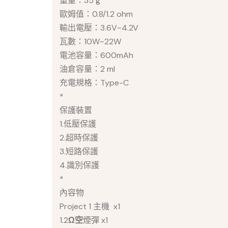
重量：35 g
歐姆值：0.8/1.2 ohm
輸出電壓：3.6V~4.2V
瓦數：10W~22W
電池容量：600mAh
油倉容量：2 ml
充電規格：Type-C
*
保護裝置
1.低壓保護
2.超時保護
3.短路保護
4.識別保護
*
內容物
Project 1 主機 x1
1.2
Ω空
煙彈 x1