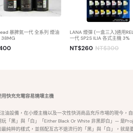
 Head 暴脾氣一代 全系列 煙油
LANA 煙彈 (一盒三入)通用RE
 38MG
一代 SP2S ILIA 各式主機 3%
400
NT$260
NT$300
使用快充充電容易燒壞主機
首款開放式注油設備，在小煙主機以及一次性快消商品充斥市場的現今，
「白」「Either Black Or White 非黑即白」— 是P
到最純粹的樣式，並搭配亙古不退流行的「黑」與「白」，就是