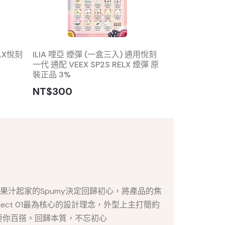
LX悅刻
ILIA 哩亞 煙彈 (一盒三入) 通用悅刻
spumy 斯邦迷 
一代 通配 VEEX SP2S RELX 煙彈 原
主機
裝正品 3%
NT$1000
NT$300
自果汁起家的Spumy決定回歸初心，將產品的焦
roject 01最為核心的設計理念，外型上主打簡約
要你百搭。回歸本質，不忘初心