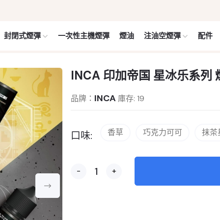
封閉式煙彈
一次性主機煙彈
煙油
注油空煙彈
配件
INCA 印加帝国 星冰乐系列 煙
INCA
品牌：
庫存: 19
香草
巧克力可可
抹茶
口味:
-
+