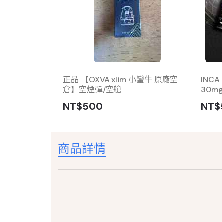
美國技術 薄荷
正品 【OXVA xlim 小蠻牛 原廠空
INC
倉】空煙彈/空艙
30mg
NT$500
NT$
商品詳情