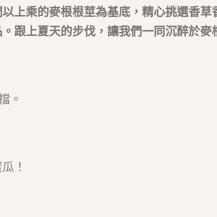
們以上乘的麥根根莖為基底，精心挑選香草
品。跟上夏天的步伐，讓我們一同沉醉於麥
擋。
蜜瓜！