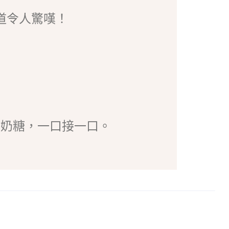
道令人驚嘆！
的奶糖，一口接一口。