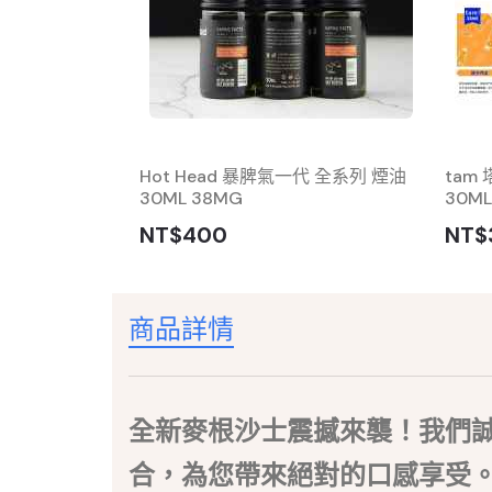
性拋棄式 持久续
Hot Head 暴脾氣一代 全系列 煙油
tam
30ML 38MG
30ML
NT$400
NT$
商品詳情
全新麥根沙士震撼來襲！我們
合，為您帶來絕對的口感享受