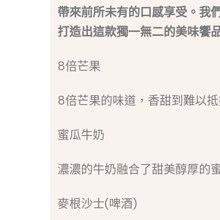
帶來前所未有的口感享受。我
打造出這款獨一無二的美味饗
8倍芒果
8倍芒果的味道，香甜到難以抵
蜜瓜牛奶
濃濃的牛奶融合了甜美醇厚的
麥根沙士(啤酒)