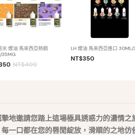
 塔米 煙油 馬來西亞熱銷
LH 煙油 馬來西亞進口 30ML/
/35MG
NT$350
350
NT$400
誠摯地邀請您踏上這場極具誘惑力的濃情之
。每一口都在您的唇閒綻放，滑順的之地仿