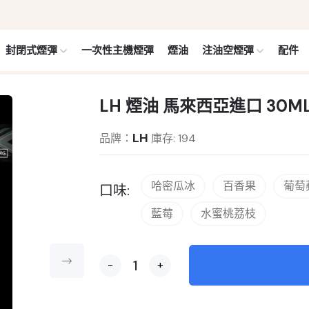
封閉式煙彈
一次性主機煙彈
煙油
注油空煙彈
配件
LH 煙油 馬來西亞進口 30ML
LH
品牌：
庫存: 194
哈密瓜冰
百香果
葡萄
口味:
藍莓
水蜜桃荔枝
-
+