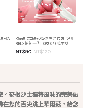
35MG
Kiss5 鎧斯5號煙彈 單顆包裝 (通用
MEEL 小煙煙油
RELX悅刻一代) SP2S 各式主機
NT$350
N
NT$90
NT$120
旅。麥根沙士獨特風味的完美融
佛在您的舌尖跳上華爾茲，給您