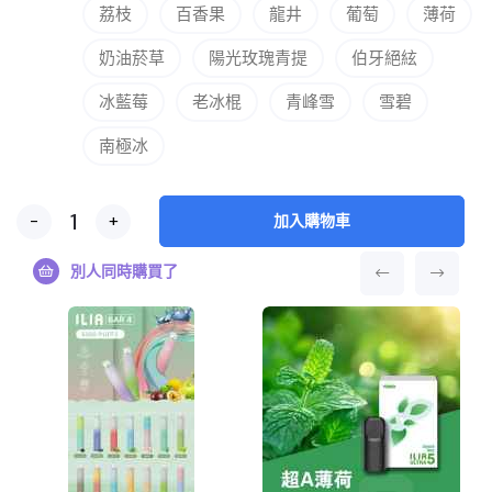
荔枝
百香果
龍井
葡萄
薄荷
奶油菸草
陽光玫瑰青提
伯牙絕絃
冰藍莓
老冰棍
青峰雪
雪碧
南極冰
-
+
加入購物車
別人同時購買了