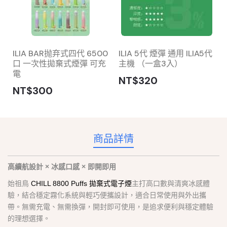
ILIA BAR抛弃式四代 6500
ILIA 5代 煙彈 通用 ILIA5代
口 一次性拋棄式煙彈 可充
主機 （一盒3入）
電
NT$320
NT$300
商品詳情
高續航設計 × 冰感口感 × 即開即用
始祖鳥
CHILL 8800 Puffs 拋棄式電子煙
主打高口數與清爽冰感體
驗，結合穩定霧化系統與輕巧便攜設計，適合日常使用與外出攜
帶。無需充電、無需換彈，開封即可使用，是追求便利與穩定體驗
的理想選擇。