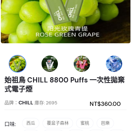
始祖鳥 CHILL 8800 Puffs 一次性拋棄
式電子煙
CHILL
品牌：
庫存: 2695
NT$360.00
西瓜
覆盆子森林
蜜桃
芭樂
口味: