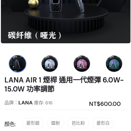
LANA AIR 1 煙桿 通用一代煙彈 6.0W-
15.0W 功率調節
LANA
品牌：
庫存: 616
NT$600.00
菱形銀
鐳射
芭比粉
菱形白
顏色: