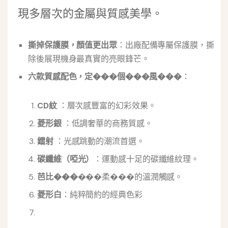
現多層次的金屬與質感美學。
撕掉保護膜，顏值更出眾
：出廠配備專屬保護膜，撕
除後展現機身最真實的亮眼鋒芒。
六款質感配色，定���個���風���
：
CD紋
：層次感豐富的幻彩效果。
菱形銀
：低調奢華的商務質感。
鐳射
：光感跳動的潮流首選。
碳纖維（啞光）
：運動感十足的碳纖維紋理。
芭比���
���柔���的溫潤觸感。
菱形白
：純粹簡約的經典色彩