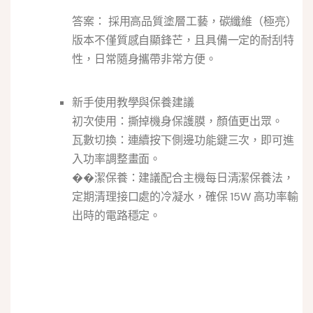
答案： 採用高品質塗層工藝，碳纖維（極亮）
版本不僅質感自顯鋒芒，且具備一定的耐刮特
性，日常隨身攜帶非常方便。
新手使用教學與保養建議
初次使用：撕掉機身保護膜，顏值更出眾。
瓦數切換：連續按下側邊功能鍵三次，即可進
入功率調整畫面。
��潔保養：建議配合主機每日清潔保養法，
定期清理接口處的冷凝水，確保 15W 高功率輸
出時的電路穩定。