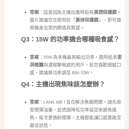
答案
：這是因為主機出廠時貼有
高透保護膜
。
圖片建議您在使用前「
撕掉保護膜
」，即可還
原機身出眾的顏值與質感。
Q3：15W 的功率適合哪種吸食感？
答案
：15W 為本機最高輸出功率，適用追求
澎
湃煙霧
與濃郁擊喉感的用戶。若您喜歡細膩口
感，建議將功率調至 8W-10W。
Q4：主機出現焦味該怎麼辦？
答案
：LANA AIR 1 旨在解決焦糊問題。請先檢
查煙彈油量，並透過降低功率設定來避免過
熱。每次更換新煙彈，主機都能讓口感重啟至
最佳狀態。