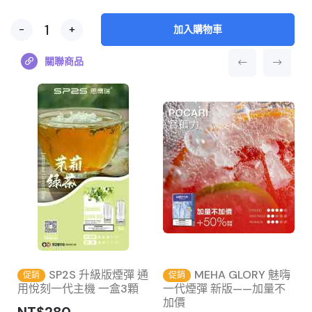
-
+
加入購物車
關聯商品
SP2S 升級版煙彈 通
MEHA GLORY 魅嗨
促銷
促銷
用悅刻一代主機 一盒3顆
一代煙彈 新版——加量不
加價