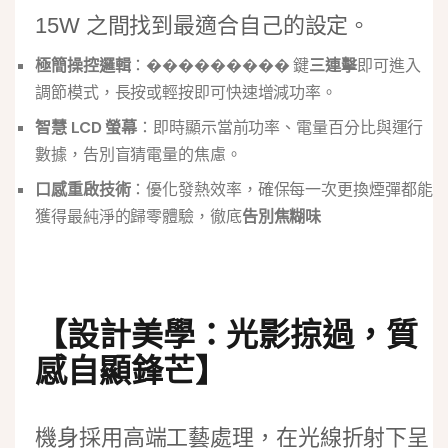
15W 之間找到最適合自己的設定。
極簡操控邏輯
：��������� 鍵
三連擊
即可進入
調節模式，長按或輕按即可快速增減功率。
智慧 LCD 螢幕
：即時顯示當前功率、電量百分比與運行
數據，告別盲猜電量的焦慮。
口感重啟技術
：優化發熱效率，確保每一次更換煙彈都能
獲得最純淨的歸零體驗，徹底
告別焦糊味
【設計美學：光影掠過，質
感自顯鋒芒】
機身採用高端工藝處理，在光線折射下呈