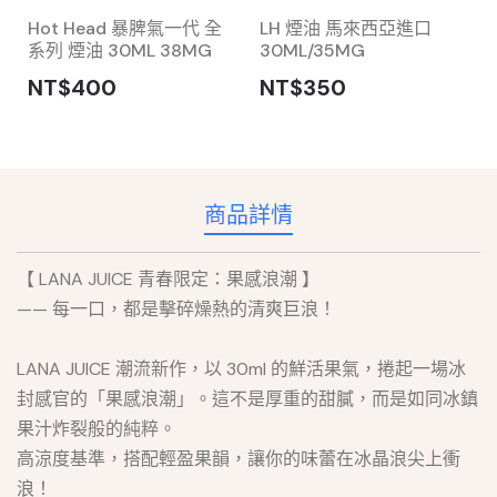
Hot Head 暴脾氣一代 全
LH 煙油 馬來西亞進口
系列 煙油 30ML 38MG
30ML/35MG
NT$400
NT$350
商品詳情
【 LANA JUICE 青春限定：果感浪潮 】
—— 每一口，都是擊碎燥熱的清爽巨浪！
LANA JUICE 潮流新作，以 30ml 的鮮活果氣，捲起一場冰
封感官的「果感浪潮」。這不是厚重的甜膩，而是如同冰鎮
果汁炸裂般的純粹。
高涼度基準，搭配輕盈果韻，讓你的味蕾在冰晶浪尖上衝
浪！