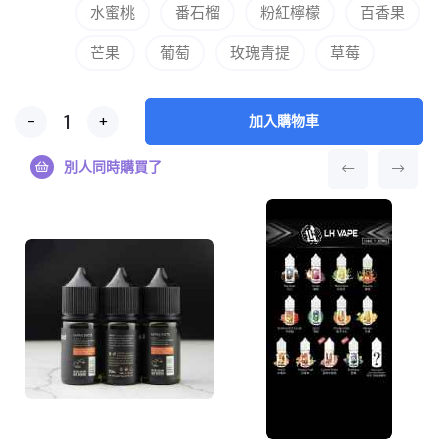
水蜜桃
番石榴
粉紅檸檬
百香果
芒果
葡萄
玫瑰青提
草莓
-
+
加入購物車
別人同時購買了