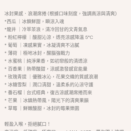
冰封果感．浪潮席捲 (根據口味刻度，強調高涼與清爽)
*西瓜 ｜冰鎖鮮甜，瞬涼入魂
*龍井 ｜冷萃茶浪，清冷回甘的文青氣息
* 粉紅檸檬 ｜酸甜沁涼，透亮涼感降溫 5°C
* 葡萄 ｜凍感果實，冰凝清爽不沾膩
* 薄荷 ｜極地冰封，醒腦強戰力
* 水蜜桃｜純淨果香，如初戀般的清透涼
* 百香果｜熱帶酸甜，涼感激發感官能量
* 玫瑰青提 ｜優雅冰沁，花果交織的質感浪潮
* 冰糖雪梨 ｜潤口清甜，溫柔系的沁涼守護
* 番石榴｜台式經典，復古涼感潮席捲而來
* 芒果 ｜冰鎮熱帶風，陽光下的清爽果韻
* 草莓 ｜鮮嫩酸甜，冰封的莓果樂園
輕盈入喉，拒絕膩口！