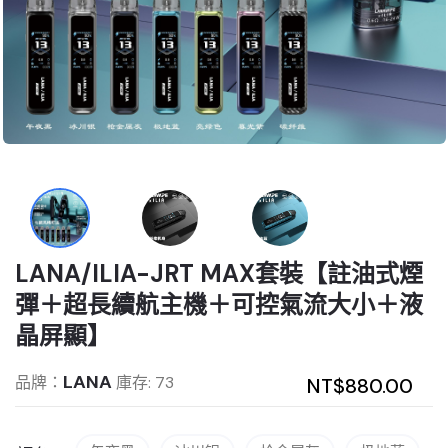
LANA/ILIA-JRT MAX套裝【註油式煙
彈＋超長續航主機＋可控氣流大小＋液
晶屏顯】
LANA
品牌：
庫存: 73
NT$880.00