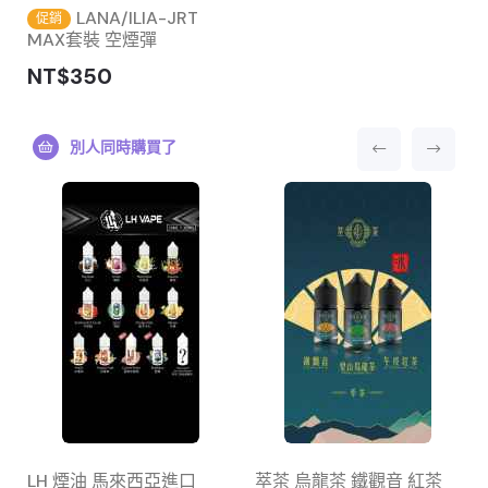
LANA/ILIA-JRT
促銷
MAX套裝 空煙彈
NT$350
別人同時購買了
LH 煙油 馬來西亞進口
萃茶 烏龍茶 鐵觀音 紅茶