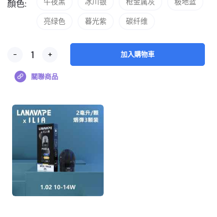
午夜黑
冰川银
枪金属灰
极地蓝
顏色:
亮绿色
暮光紫
碳纤维
-
+
加入購物車
關聯商品