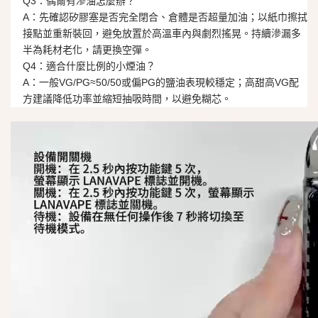
Q3：偶爾有滲油怎麼辦？
A：先確認矽膠塞是否完全閉合、倉體是否超量加油；以紙巾擦拭
接點並重新裝回，避免放置於高溫車內與劇烈搖晃。持續滲漏多
半為耗材老化，請更換空彈。
Q4：適合什麼比例的小煙油？
A：一般VG/PG≈50/50或偏PG的鹽油表現較穩定；高甜高VG配
方建議降低功率並縮短抽吸時間，以避免糊芯。