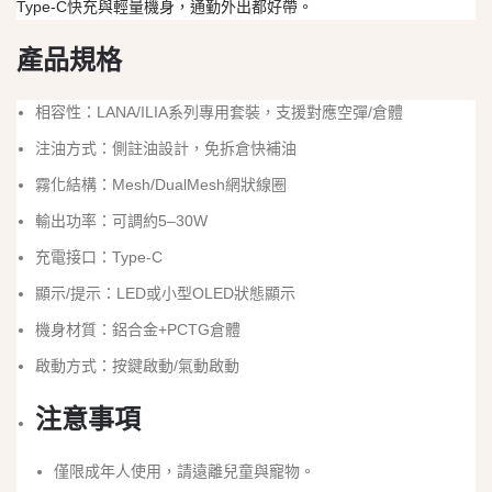
Type-C快充與輕量機身，通勤外出都好帶。
產品規格
相容性：LANA/ILIA系列專用套裝，支援對應空彈/倉體
注油方式：側註油設計，免拆倉快補油
霧化結構：Mesh/DualMesh網狀線圈
輸出功率：可調約5–30W
充電接口：Type-C
顯示/提示：LED或小型OLED狀態顯示
機身材質：鋁合金+PCTG倉體
啟動方式：按鍵啟動/氣動啟動
注意事項
僅限成年人使用，請遠離兒童與寵物。