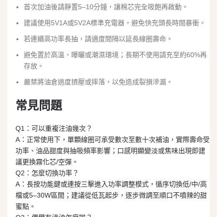
首次加油後請靜置5–10分鐘，讓棉芯完全吸飽再啟動。
建議使用5V1A或5V2A標準充電器，避免快充頭長時間暴衝。
若連續高功率長抽，請適度間隔以延長線圈壽命。
避免置於高溫、曝曬或潮濕環境；長期不使用請充至約60%再
存放。
嚴禁將油倉過度擠壓或摔落，以免造成裂損滲漏。
常見問題
Q1：可以重複注油幾次？
A：正常使用下，單顆線圈可承受數次至數十次補油，實際壽命受
功率、油品甜度與抽吸頻率影響；口感明顯變淡或焦味出現即建
議更換霧化芯/空彈。
Q2：怎麼切換功率？
A：長按功能鍵或連按三擊進入功率調整模式，循序切換低/中/高
檔或5–30W區間；建議從低瓦起步，逐步微調至順口不噴辣的甜
蜜點。