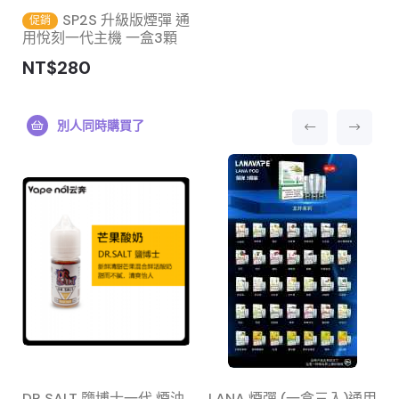
SP2S 升級版煙彈 通
促銷
用悅刻一代主機 一盒3顆
NT$280
別人同時購買了
DR SALT 鹽博士一代 煙油
LANA 煙彈 (一盒三入)通用