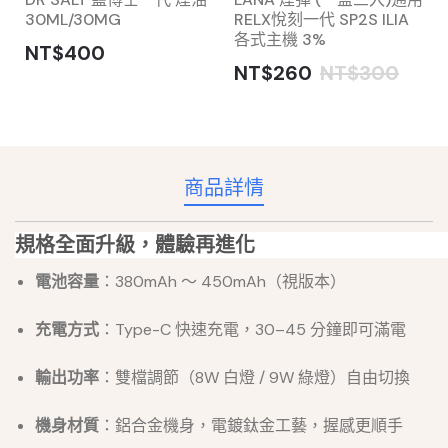
30ML/30MG
RELX悅刻一代 SP2S ILIA
各式主機 3%
NT$400
NT$260
NT$300
商品詳情
規格全面升級，體驗再進化
電池容量
：380mAh ～ 450mAh（視版本）
充電方式
：Type-C 快速充電，30–45 分鐘即可滿電
輸出功率
：雙檔調節（8W 白燈 / 9W 綠燈）自由切換
機身材質
：鋁合金機身，電鍍鈦金工藝，握感更順手