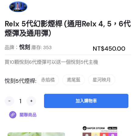
Relx 5代幻影煙桿 (通用Relx 4, 5，6代
煙彈及通用彈）
悅刻
品牌：
庫存: 353
NT$450.00
買10顆悅刻6代煙彈可以送一個悅刻5代主機
赤焰橘
鳶尾藍
星河映月
悅刻5代煙桿:
-
+
加入購物車
關聯商品