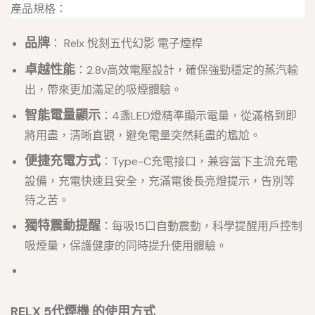
產品規格：
品牌
： Relx 悅刻五代幻影 電子煙桿
卓越性能
：2.8v高效電壓設計，確保強勁穩定的蒸汽輸
出，帶來更加滿足的吸煙體驗。
智能電量顯示
：4盞LED燈精準顯示電量，從滿格到即
將用盡，清晰直觀，避免電量突然耗盡的尷尬。
便捷充電方式
：Type-C充電接口，兼容當下主流充電
設備，充電快速且安全，充滿電後長亮燈提示，告別等
待之苦。
獨特震動提醒
：每吸15口自動震動，科學提醒用戶控制
吸煙量，保護健康的同時提升使用體驗。
RELX 5代煙機 的使用方式