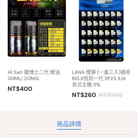
Hi Salt 鹽博士二代 煙油
LANA 煙彈 (一盒三入)通用
30ML/ 20MG
RELX悅刻一代 SP2S ILIA
各式主機 3%
NT$400
NT$260
NT$300
商品詳情