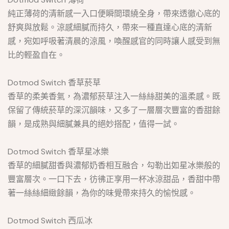
純正薄荷的清新感一入口便瞬間環繞全身，帶來透徹心底的
舒爽與放鬆。涼感細膩而持久，帶來一種直達心底的清新
感，宛如呼吸著清晨的涼風，喚醒感官的同時讓人感受到無
比的輕盈自在。
Dotmod Switch 香草菸草
香草的柔美香氣，為濃郁菸草注入一絲絲甜美的溫柔感。既
保留了傳統菸草的深沉韻味，又多了一層層次豐富的香甜餘
韻，是成熟與細膩兼具的絕妙搭配，值得一試。
Dotmod Switch 香草星冰樂
香草的細膩甜香與濃郁奶香相互融合，勾勒出如星冰樂般的
豐富層次。一口下去，彷彿正享用一杯冰涼甜品，香甜中帶
著一絲絲細緻餘韻，為你的味覺帶來持久的愉悅感。
Dotmod Switch 西瓜冰