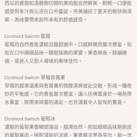
西瓜的香甜如清晨剛切開的果肉般自然鮮美，輕輕一口便能
感受到多汁與沁涼在口中蔓延。完美捕捉了夏天的輕快與清
爽，為味蕾帶來前所未有的舒適感受。
Dotmod Switch 藍莓
藍莓的自然香氣濃郁且酸甜適中，口感鮮嫩而層次豐富，宛
如在口中細細品味一顆剛採摘的果實。果香綿長，餘韻繚
繞，是迷人又耐人尋味的果味佳作。
Dotmod Switch 草莓奇異果
草莓的甜美溫柔與奇異果的微酸清爽彼此交融，形成一種奇
妙的平衡感。它的香氣層次豐富，讓人彷彿置身於一場熱帶
水果宴，既帶來味蕾的滿足，也充滿著令人愉悅的驚喜。
Dotmod Switch 葡萄冰
濃郁的葡萄果香瞬間滿溢，甜潤自然，宛如細細品味剛剝皮
的葡萄果肉。搭配清新的涼感，果香層次更為突出，每一次