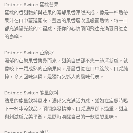
Dotmod Switch 蜜桃芒果
蜜桃的香甜馥郁與芒果的濃郁果香渾然天成，像是一杯熱帶
果汁在口中蔓延開來。豐富的果香層次溫暖而熱情，每一口
都充滿陽光般的幸福感，讓你的心情瞬間飛往充滿夏日氣息
的島嶼。
Dotmod Switch 芭樂冰
濃郁的芭樂果香撲鼻而來，甜美自然卻不失一絲清新感。就
像咬下一顆成熟的芭樂果肉，層層香氣在口中綻放。口感純
粹，令人回味無窮，是獨特又迷人的風味代表。
Dotmod Switch 能量飲料
熟悉的能量飲料風味，濃郁又充滿活力感，猶如在疲憊時喝
下一杯冰涼飲品，瞬間煥發精神。口感濃厚卻不過重，甜度
與刺激感完美平衡，是隨時喚醒自己的一款理想風味。
Dotmod Switch 薄荷