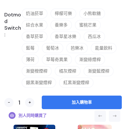
奶油菸草
檸檬可樂
小熊軟糖
Dotmo
d
綜合水果
養樂多
蜜桃芒果
Switch
:
香草菸草
香草星冰樂
西瓜冰
藍莓
葡萄冰
芭樂冰
能量飲料
薄荷
草莓奇異果
漸變綠煙桿
漸變橙煙桿
橘灰煙桿
漸變藍煙桿
銀黑漸變煙桿
紅黑漸變煙桿
-
+
加入購物車
別人同時購買了