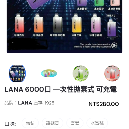
LANA 6000口 一次性拋棄式 可充電
LANA
品牌：
庫存: 1925
NT$280.00
葡萄
鐵觀音
雪碧
水蜜桃
口味: