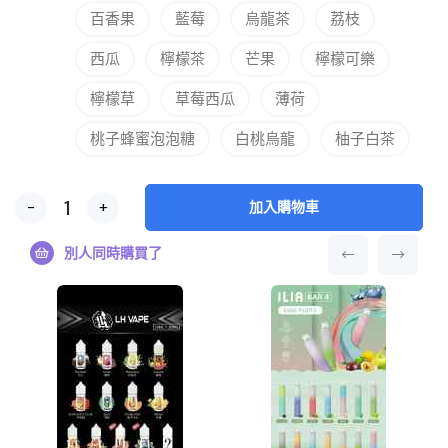
百香果
藍莓
烏龍茶
荔枝
西瓜
檸檬茶
芒果
檸檬可樂
檸檬草
草莓西瓜
薄荷
桃子蜂蜜泡泡糖
白桃烏龍
柚子白茶
-
+
加入購物車
別人同時購買了