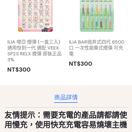
ILIA 哩亞 煙彈 (一盒三入)
ILIA BAR抛弃式四代 6500
通用悅刻一代 通配 VEEX
口 一次性拋棄式煙彈 可充
SP2S RELX 煙彈 原裝正品
電
3%
NT$300
NT$300
商品詳情
友情提示：需要充電的產品請都請使
用慢充，使用快充充電容易燒壞主機