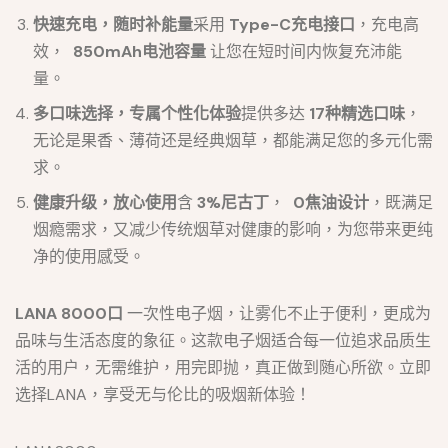
快速充电，随时补能量
采用
Type-C充电接口
，充电高
效，
850mAh电池容量
让您在短时间内恢复充沛能
量。
多口味选择，专属个性化体验
提供多达
17种精选口味
，
无论是果香、薄荷还是经典烟草，都能满足您的多元化需
求。
健康升级，放心使用
含
3%尼古丁
，
0焦油设计
，既满足
烟瘾需求，又减少传统烟草对健康的影响，为您带来更纯
净的使用感受。
LANA 8000口
一次性电子烟，让雾化不止于便利，更成为
品味与生活态度的象征。这款电子烟适合每一位追求品质生
活的用户，无需维护，用完即抛，真正做到随心所欲。立即
选择LANA，享受无与伦比的吸烟新体验！