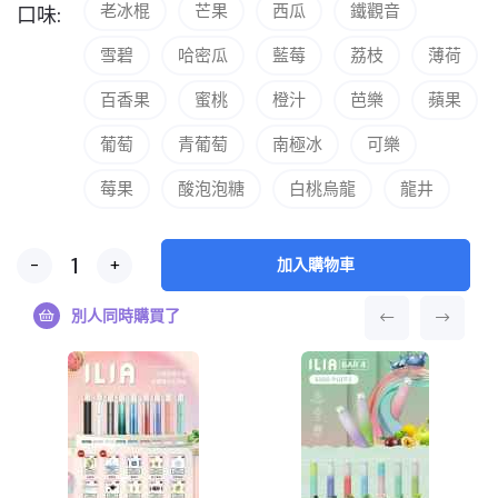
老冰棍
芒果
西瓜
鐵觀音
口味:
雪碧
哈密瓜
藍莓
荔枝
薄荷
百香果
蜜桃
橙汁
芭樂
蘋果
葡萄
青葡萄
南極冰
可樂
莓果
酸泡泡糖
白桃烏龍
龍井
-
+
加入購物車
別人同時購買了