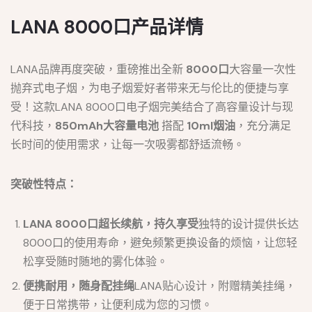
LANA 8000口产品详情
LANA品牌再度突破，重磅推出全新
8000口
大容量一次性
抛弃式电子烟，为电子烟爱好者带来无与伦比的便捷与享
受！这款LANA 8000口电子烟完美结合了高容量设计与现
代科技，
850mAh大容量电池
搭配
10ml烟油
，充分满足
长时间的使用需求，让每一次吸雾都舒适流畅。
突破性特点：
LANA 8000口超长续航，持久享受
独特的设计提供长达
8000口的使用寿命，避免频繁更换设备的烦恼，让您轻
松享受随时随地的雾化体验。
便携耐用，随身配挂绳
LANA贴心设计，附赠精美挂绳，
便于日常携带，让便利成为您的习惯。