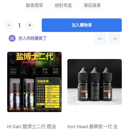
醇香煙草
絕對零度
薄荷蘋果
-
+
加入購物車
別人同時購買了
Hi Salt 鹽博士二代 煙油
Hot Head 暴脾氣一代 全