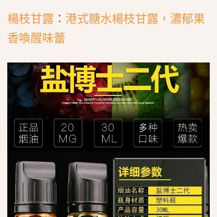
楊枝甘露
：
港式糖水楊枝甘露，濃郁果
香喚醒味蕾