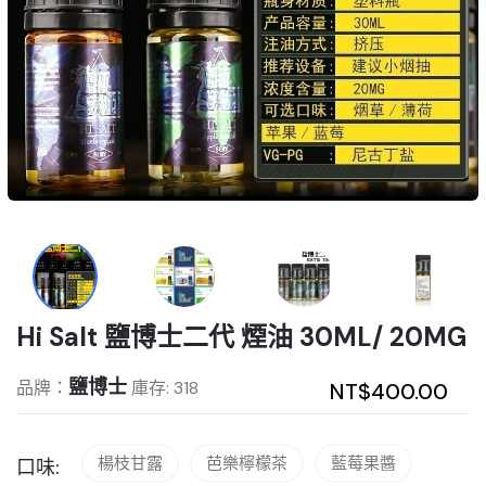
Hi Salt 鹽博士二代 煙油 30ML/ 20MG
鹽博士
品牌：
庫存: 318
NT$400.00
楊枝甘露
芭樂檸檬茶
藍莓果醬
口味: