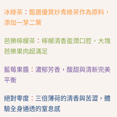
冰綠茶
：
甄選優質炒青綠茶作為原料，
添加一芽二葉
芭樂檸檬茶
：
檸檬清香盈潤口腔，大塊
芭樂果肉超滿足
藍莓果醬
：
濃郁芳香，酸甜與清新完美
平衡
絕對零度
：
三倍薄荷的清香與苦澀，體
驗全身通透的窒息感