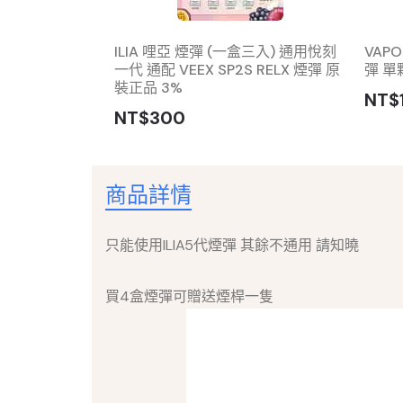
嗨一代煙彈 新版
ILIA 哩亞 煙彈 (一盒三入) 通用悅刻
VAP
一代 通配 VEEX SP2S RELX 煙彈 原
彈 單
裝正品 3%
NT$
NT$300
商品詳情
只能使用ILIA5代煙彈 其餘不通用 請知曉
買4盒煙彈可贈送煙桿一隻