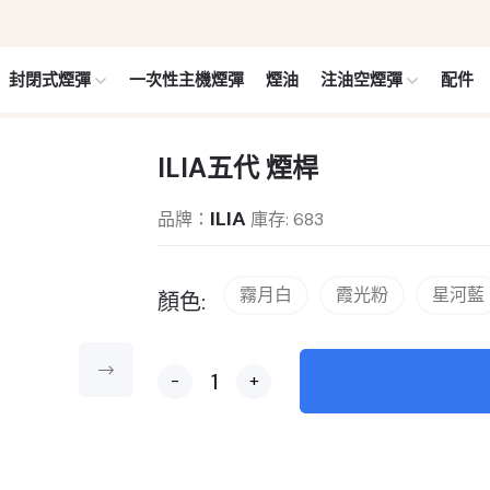
封閉式煙彈
一次性主機煙彈
煙油
注油空煙彈
配件
ILIA五代 煙桿
ILIA
品牌：
庫存: 683
霧月白
霞光粉
星河藍
顏色:
-
+