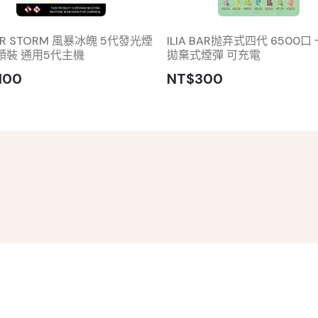
OR STORM 風暴冰魄 5代發光煙
ILIA BAR抛弃式四代 6500口
顆裝 通用5代主機
拋棄式煙彈 可充電
100
NT$300