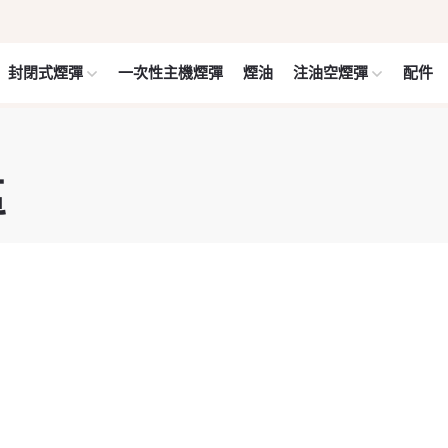
封閉式煙彈
一次性主機煙彈
煙油
注油空煙彈
配件
區