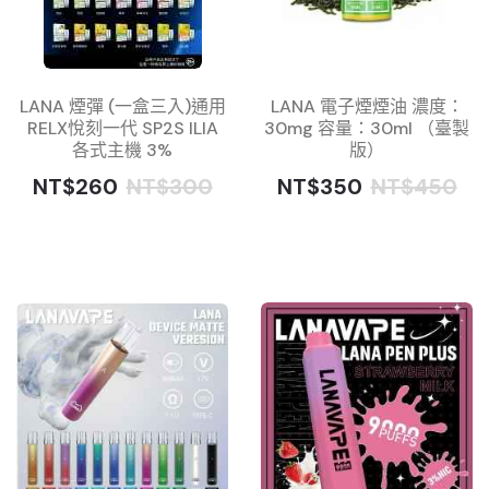
LANA 煙彈 (一盒三入)通用
LANA 電子煙煙油 濃度：
RELX悅刻一代 SP2S ILIA
30mg 容量：30ml （臺製
各式主機 3%
版）
NT$260
NT$300
NT$350
NT$450