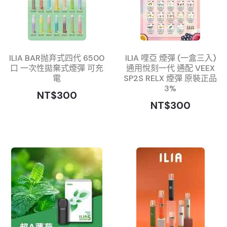
ILIA BAR抛弃式四代 6500
ILIA 哩亞 煙彈 (一盒三入)
口 一次性拋棄式煙彈 可充
通用悅刻一代 通配 VEEX
電
SP2S RELX 煙彈 原裝正品
3%
NT$300
NT$300