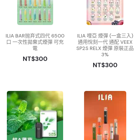
ILIA BAR抛弃式四代 6500
ILIA 哩亞 煙彈 (一盒三入)
口 一次性拋棄式煙彈 可充
通用悅刻一代 通配 VEEX
電
SP2S RELX 煙彈 原裝正品
3%
NT$300
NT$300