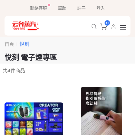
聯絡客服
幫助
註冊
登入
0
首頁
悅刻
悅刻 電子煙專區
共
4
件商品