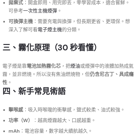
拋棄式
：開盒即用、用完即丟，零學習成本，適合嘗鮮。
可參考
一次性主機煙彈
。
可換彈主機
：需要充電與換彈，但長期更省、更環保。想
深入了解可看
電子煙主機
的分類。
三、霧化原理（30 秒看懂）
電子煙是靠
電池加熱霧化芯
，把
煙油
或煙彈中的液體加熱成氣
霧，並非燃燒。所以沒有焦油燃燒物，但
仍含尼古丁、具成癮
性
。
四、新手常見術語
擊喉感
：吸入時喉嚨的衝擊感，鹽式較柔、油式較強。
功率（W）
：越高煙霧越大、口感越重。
mAh
：電池容量，數字越大續航越久。