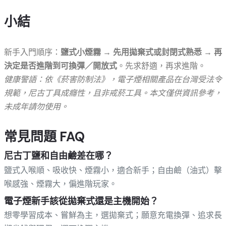
小結
新手入門順序：
鹽式小煙霧 → 先用拋棄式或封閉式熟悉 → 再
決定是否進階到可換彈／開放式
。先求舒適，再求進階。
健康警語：依《菸害防制法》，電子煙相關產品在台灣受法令
規範，尼古丁具成癮性，且非戒菸工具。本文僅供資訊參考，
未成年請勿使用。
常見問題 FAQ
尼古丁鹽和自由鹼差在哪？
鹽式入喉順、吸收快、煙霧小，適合新手；自由鹼（油式）擊
喉感強、煙霧大，偏進階玩家。
電子煙新手該從拋棄式還是主機開始？
想零學習成本、嘗鮮為主，選拋棄式；願意充電換彈、追求長