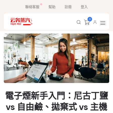
聯絡客服
幫助
註冊
登入
0
電子煙新手入門：尼古丁鹽
vs 自由鹼、拋棄式 vs 主機